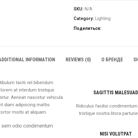
SKU:
N/A
Category:
Lighting
Поделиться
ADDITIONAL INFORMATION
REVIEWS (0)
О БРЕНДЕ
S
tibulum taciti vel bibendum
lorem at interdum tristique
SAGITTIS MALESUAD
etur. Aenean nascetur vehicula
nt diam adipiscing mattis
Ridiculus facilisi condimentum 
 tortor morbi at aliquam.
tristique nostra litora parturie
eu sem odio condimentum
NISI VOLUTPAT