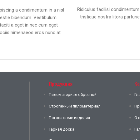
Ridiculus facilisi condimentum 
piscing a condimentum in a nisl
tristique nostra litora parturie
lestie bibendum. Vestibulum
taciti a eget in nec cum eget
a sociis himenaeos eros nunc at
Продукция
Ка
Пиломатериал обрезной
Гл
Строганный пиломатериал
Пр
Погонажные изделия
О 
Тарная доска
Га