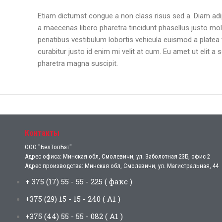
Etiam dictumst congue a non class risus sed a. Diam adi
a maecenas libero pharetra tincidunt phasellus justo mo
penatibus vestibulum lobortis vehicula euismod a platea 
curabitur justo id enim mi velit at cum. Eu amet ut elit 
pharetra magna suscipit.
Контакты
ООО "БелТопБат"
Адрес офиса: Минская обл, Смолевичи, ул. Заболотная 23Б, офис 2
Адрес производства: Минская обл, Смолевичи, ул. Магистральная, 44
+ 375 (17) 55 - 55 - 225 ( факс )
+375 (29) 15 - 15 - 240 ( А1 )
+375 (44) 55 - 55 - 082 ( А1 )