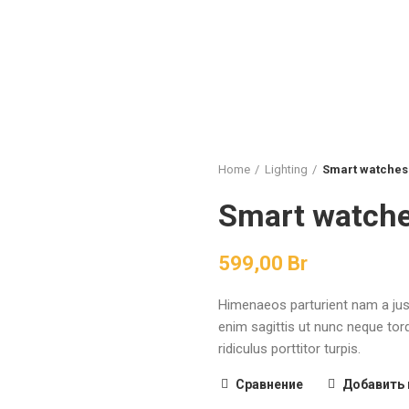
ть
Home
Lighting
Smart watches
Smart watche
599,00
Br
Himenaeos parturient nam a jus
enim sagittis ut nunc neque to
ridiculus porttitor turpis.
Сравнение
Добавить 