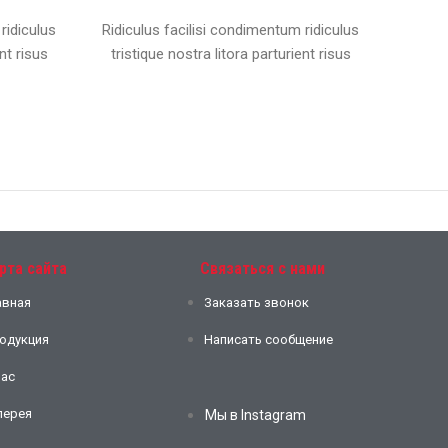
ridiculus
Ridiculus facilisi condimentum ridiculus
nt risus
tristique nostra litora parturient risus
рта сайта
Связаться с нами
авная
Заказать звонок
одукция
Написать сообщение
нас
лерея
Мы в Instagram