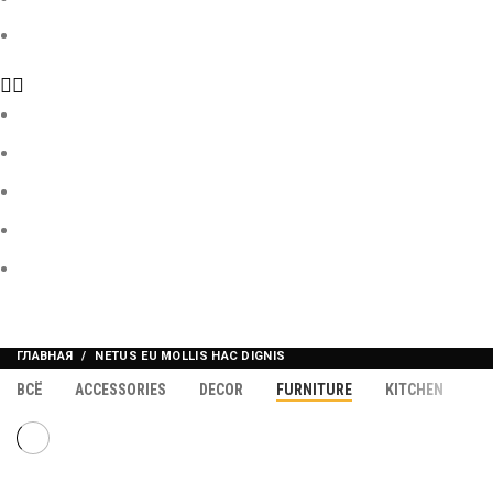
Контакты
Главная
Продукция
О нас
Галерея
Контакты
ГЛАВНАЯ
NETUS EU MOLLIS HAC DIGNIS
ВСЁ
ACCESSORIES
DECOR
FURNITURE
KITCHEN
LI