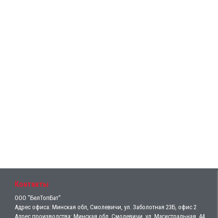
Контакты
ООО "БелТопБат"
Адрес офиса: Минская обл, Смолевичи, ул. Заболотная 23Б, офис 2
Адрес производства: Минская обл, Смолевичи, ул. Магистральная, 44