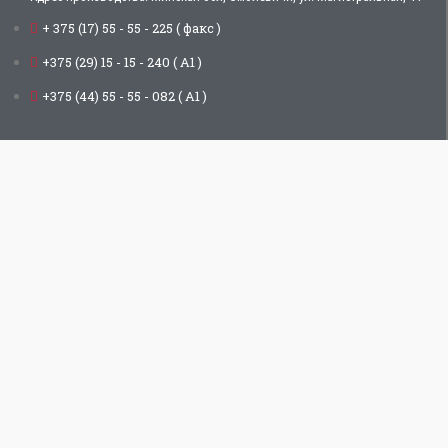
+ 375 (17) 55 - 55 - 225 ( факс )
+375 (29) 15 - 15 - 240 ( А1 )
+375 (44) 55 - 55 - 082 ( А1 )
Продукция
Карта сайта
Пиломатериал обрезной
Главная
Строганный пиломатериал
Продукция
Погонажные изделия
О нас
Тарная доска
Галерея
Дрова
Контакты
Связаться с нами
Заказать звонок