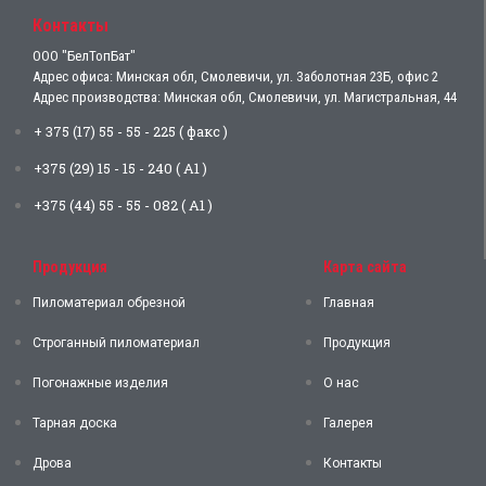
Контакты
ООО "БелТопБат"
Адрес офиса: Минская обл, Смолевичи, ул. Заболотная 23Б, офис 2
Адрес производства: Минская обл, Смолевичи, ул. Магистральная, 44
+ 375 (17) 55 - 55 - 225 ( факс )
+375 (29) 15 - 15 - 240 ( А1 )
+375 (44) 55 - 55 - 082 ( А1 )
Продукция
Карта сайта
Пиломатериал обрезной
Главная
Строганный пиломатериал
Продукция
Погонажные изделия
О нас
Тарная доска
Галерея
Дрова
Контакты