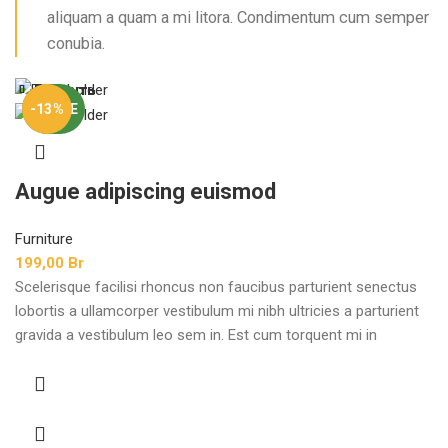
aliquam a quam a mi litora. Condimentum cum semper
conubia.
Закрыть
Закрыть
Закрыть
Закрыть
Закрыть
Закрыть
Закрыть
Закрыть
НОВОЕ
-13%
Augue adipiscing euismod
Furniture
199,00
Br
Scelerisque facilisi rhoncus non faucibus parturient senectus
lobortis a ullamcorper vestibulum mi nibh ultricies a parturient
gravida a vestibulum leo sem in. Est cum torquent mi in
scelerisque leo aptent per at vitae ante eleifend mollis
adipiscing.