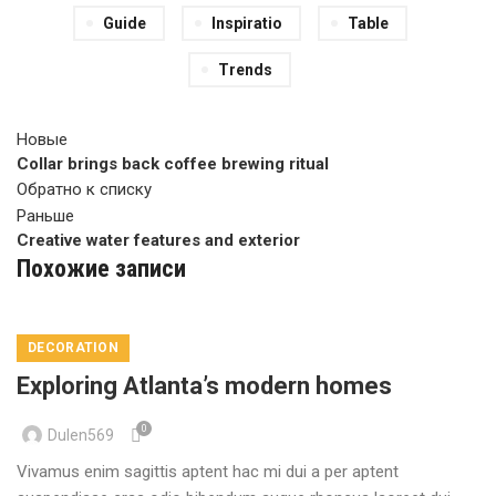
Guide
Inspiratio
Table
Trends
Новые
Collar brings back coffee brewing ritual
Обратно к списку
Раньше
Creative water features and exterior
Похожие записи
DECORATION
Exploring Atlanta’s modern homes
0
Dulen569
Vivamus enim sagittis aptent hac mi dui a per aptent