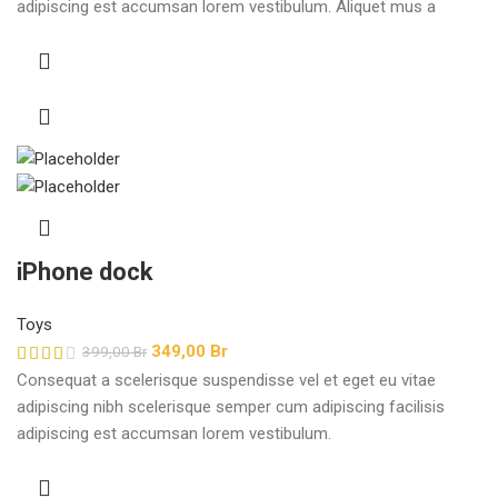
adipiscing est accumsan lorem vestibulum. Aliquet mus a
aptent ullam corper metus accumsan. Habitasse a purus nec
ipsum a urna ac ullamcorper varius metus blandit posuere.
iPhone dock
Toys
349,00
Br
399,00
Br
Consequat a scelerisque suspendisse vel et eget eu vitae
adipiscing nibh scelerisque semper cum adipiscing facilisis
adipiscing est accumsan lorem vestibulum.