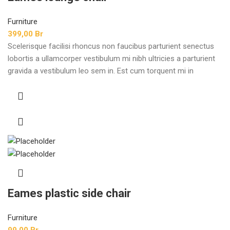
Furniture
399,00
Br
Scelerisque facilisi rhoncus non faucibus parturient senectus
lobortis a ullamcorper vestibulum mi nibh ultricies a parturient
gravida a vestibulum leo sem in. Est cum torquent mi in
scelerisque leo aptent per at vitae ante eleifend mollis
adipiscing.
Eames plastic side chair
Furniture