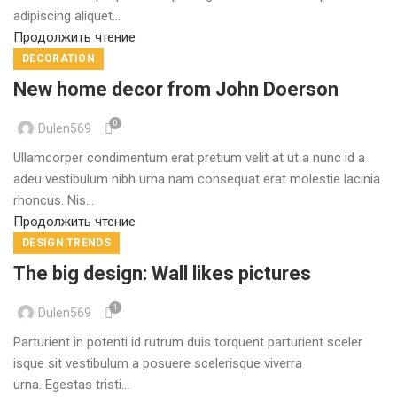
adipiscing aliquet...
Продолжить чтение
DECORATION
New home decor from John Doerson
0
Dulen569
Ullamcorper condimentum erat pretium velit at ut a nunc id a
adeu vestibulum nibh urna nam consequat erat molestie lacinia
rhoncus. Nis...
Продолжить чтение
DESIGN TRENDS
The big design: Wall likes pictures
1
Dulen569
Parturient in potenti id rutrum duis torquent parturient sceler
isque sit vestibulum a posuere scelerisque viverra
urna. Egestas tristi...