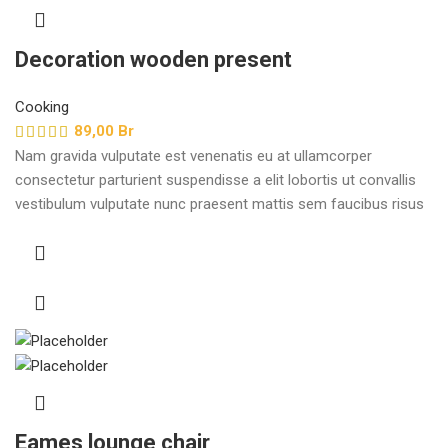
Decoration wooden present
Cooking
89,00
Br
Nam gravida vulputate est venenatis eu at ullamcorper
consectetur parturient suspendisse a elit lobortis ut convallis
vestibulum vulputate nunc praesent mattis sem faucibus risus
sociosqu.Dapibus curae a ac vestibulum a magnis ullamcorper
orci a iaculis adipiscing augue a massa a torquent feugiat a.
Scelerisque vestibulum.
Eames lounge chair