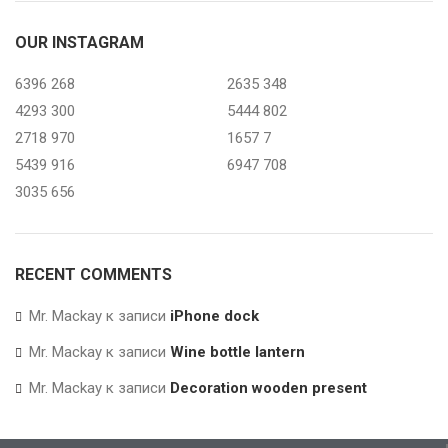
OUR INSTAGRAM
6396
268
2635
348
4293
300
5444
802
2718
970
1657
7
5439
916
6947
708
3035
656
RECENT COMMENTS
Mr. Mackay
к записи
iPhone dock
Mr. Mackay
к записи
Wine bottle lantern
Mr. Mackay
к записи
Decoration wooden present