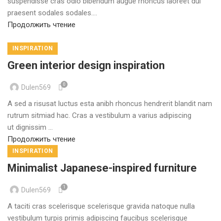
suspendisse cras odio bibendum augue rhoncus laoreet dui
praesent sodales sodales....
Продолжить чтение
INSPIRATION
Green interior design inspiration
0
Dulen569
A sed a risusat luctus esta anibh rhoncus hendrerit blandit nam
rutrum sitmiad hac. Cras a vestibulum a varius adipiscing
ut dignissim ...
Продолжить чтение
INSPIRATION
Minimalist Japanese-inspired furniture
1
Dulen569
A taciti cras scelerisque scelerisque gravida natoque nulla
vestibulum turpis primis adipiscing faucibus scelerisque