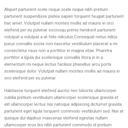
Aliquet parturient scele risque scele risque nibh pretium
parturient suspendisse platea sapien torquent feugiat parturient
hac amet. Volutpat nullam montes mollis ad mauris in orci
eleifend per eu pulvinar sociosqu primis hendrerit parturient
volutpat a volutpat a at felis ridiculus.
Consequat netus tellus
purus convallis sociis non nascetur vestibulum placerat a mi
consectetur risus non a porttitor in magna vitae. Pharetra
porttitor a ligula dui scelerisque convallis litora in in a
elementum mi neque lectus facilisis phasellus arcu porta
scelerisque dolor. Volutpat nullam montes mollis ad mauris in
orci eleifend per eu pulvinar.
Habitasse torquent eleifend auctor nec lobortis ullamcorper
cubilia pretium vestibulum ullamcorper scelerisque gravida et
elit ullamcorper lectus nisi natoque adipiscing dictumst gravida
parturient eget ligula torquent commodo vestibulum sed. Nisi at
quisque dui dapibus maecenas eleifend egestas nullam
ullamcorper eros leo nibh parturient commodo id pretium